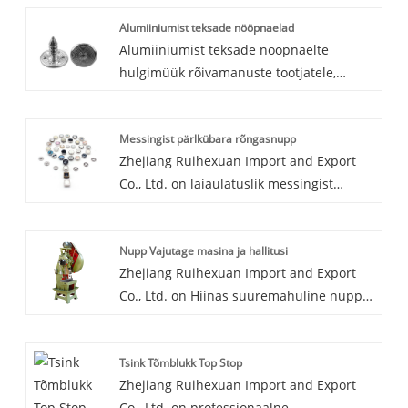
Alumiiniumist teksade nööpnaelad
Alumiiniumist teksade nööpnaelte
hulgimüük rõivamanuste tootjatele,
materjali saab kohandada messingist ja
alumiiniumist, värvus: kuld, hõbe, pronks
Messingist pärlkübara rõngasnupp
või kohandatud, suurus: 6,5 / 7,5 / 8,5 / 9
Zhejiang Ruihexuan Import and Export
mm (varre pikkus)
Co., Ltd. on laiaulatuslik messingist
pärlikorki rõngasnupu tootja ja tarnija
Hiinas. Oleme aastaid spetsialiseerunud
Nupp Vajutage masina ja hallitusi
rõivamanustele ning nendega seotud
Zhejiang Ruihexuan Import and Export
masinatele ja seadmetele. Meie toodetel
Co., Ltd. on Hiinas suuremahuline nupp
on hea hinnaeelis ja need hõlmavad
vajutamismasina ja vormide tootja ja
enamikku Kagu-Aasia turgudest.
tarnija. Oleme aastaid spetsialiseerunud
Loodame saada teie pikaajaliseks
Tsink Tõmblukk Top Stop
rõivatarvikutele ning nendega seotud
partneriks Hiinas.
Zhejiang Ruihexuan Import and Export
masinatele ja seadmetele. Meie toodetel
Co., Ltd. on professionaalne