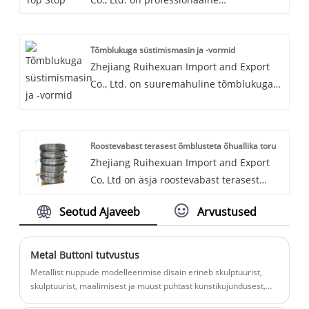
on hea hinnaline eelis ja need katavad
tsinktõmblukk-peatuse tootja ja tarnija
suurema osa Kagu -Aasia turgudest.
Hiinas. Meie põhiprojektid hõlmavad
Ootame huviga teie pikaajaliseks
Tõmblukuga süstimismasin ja -vormid
nuppude disaini, tootmist, import- ja
partneriks Hiinas.
Zhejiang Ruihexuan Import and Export
ekspordikaubandust, nuppudega seotud
Co., Ltd. on suuremahuline tõmblukuga
tootmisseadmete tootmist ja müüki.
süstimismasinate ja -vormide tootja ja
tarnija Hiinas. Oleme aastaid
spetsialiseerunud rõivamanustele ning
Roostevabast terasest õmblusteta õhuallika toru
nendega seotud masinatele ja
Zhejiang Ruihexuan Import and Export
seadmetele. Meie tooted on hea
Co, Ltd on äsja roostevabast terasest
hinnaeelisega ja katavad enamiku Kagu-
õmblusteta õhuallika toru. Paindlikud
Aasia turgudest. Loodame saada teie
Seotud Ajaveeb
Arvustused
ühendused pumpade, kompressorite,
pikaajaliseks partneriks Hiinas.
ventiilide ja muude seadmete jaoks.
Metal Buttoni tutvustus
Metallist nuppude modelleerimise disain erineb skulptuurist,
skulptuurist, maalimisest ja muust puhtast kunstikujundusest,
see sisaldab vormi, mustrit, värvi, materjali, praktilist,