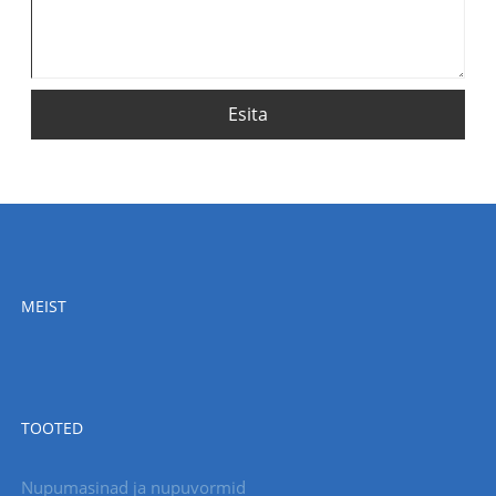
Esita
MEIST
TOOTED
Nupumasinad ja nupuvormid