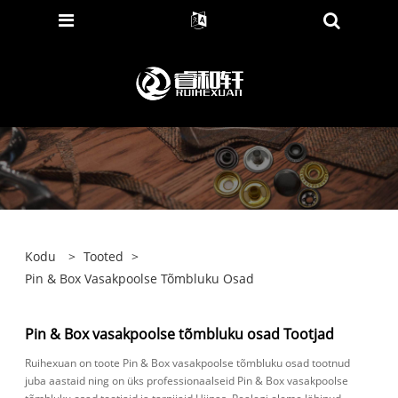
Kodu
>
Tooted
>
Pin & Box Vasakpoolse Tõmbluku Osad
Pin & Box vasakpoolse tõmbluku osad Tootjad
Ruihexuan on toote Pin & Box vasakpoolse tõmbluku osad tootnud
juba aastaid ning on üks professionaalseid Pin & Box vasakpoolse