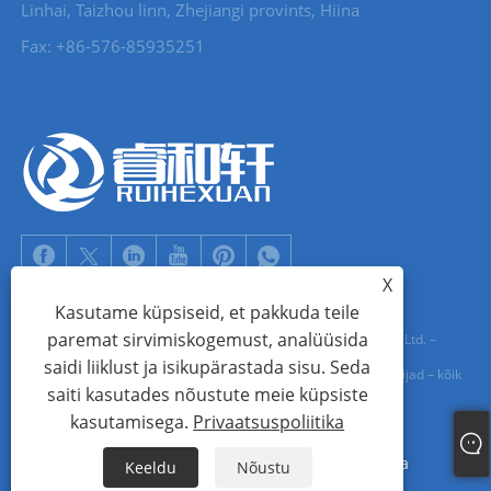
Linhai, Taizhou linn, Zhejiangi provints, Hiina
Fax: +86-576-85935251
X
Kasutame küpsiseid, et pakkuda teile
paremat sirvimiskogemust, analüüsida
Autoriõigus © 2022 Zhejiang Ruihexuan Import and Export Co., Ltd. –
saidi liiklust ja isikupärastada sisu. Seda
metallist nuppude, tõmbluku liuguri tootjad, metallist aasa tarnijad – kõik
saiti kasutades nõustute meie küpsiste
õigused kaitstud
kasutamisega.
Privaatsuspoliitika
Links
Sitemap
RSS
XML
Privaatsuspoliitika
Keeldu
Nõustu