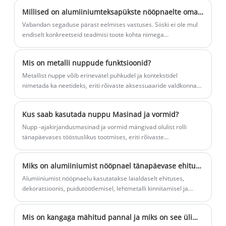
vastupidavat, suuremahulist tööstuslikku tootmist võib olla
Millised on alumiiniumteksapükste nööpnaelte omadused?
produktiivne ja protsess.
Vabandan segaduse pärast eelmises vastuses. Siiski ei ole mul
endiselt konkreetseid teadmisi toote kohta nimega
"Alumiiniumist teksapüksid naelad", kuna see tundub olevat niši-
või spetsialiseeritud kaup.
‌Mis on metalli nuppude funktsioonid?
Metallist nuppe võib erinevatel puhkudel ja kontekstidel
nimetada ka neetideks, eriti rõivaste aksessuaaride valdkonnas,
kus neete ja metallinuppe kasutatakse sageli vaheldumisi ning
neil on sarnased funktsioonid ja esinemised.
Kus saab kasutada nuppu Masinad ja vormid?
Nupp -ajakirjandusmasinad ja vormid mängivad olulist rolli
tänapäevases tööstuslikus tootmises, eriti rõivaste
aksessuaaride, pagasi aksessuaaride ja täppisosade tootmise
valdkonnas.
Miks on alumiiniumist nööpnael tänapäevase ehituse jaoks usaldusväärne valik?
Alumiiniumist nööpnaelu kasutatakse laialdaselt ehituses,
dekoratsioonis, puidutöötlemisel, lehtmetalli kinnitamisel ja
mitmesugustel kinnitustöödel, mis nõuavad vastupidavust ilma
tarbetut raskust lisamata. Kuna tööstused nõuavad
Mis on kangaga mähitud pannal ja miks on see ülim valik esmaklassiliste moe- ja käsitööprojektide jaoks
korrosioonikindlaid ja kauakestvaid kinnituslahendusi, on sellel