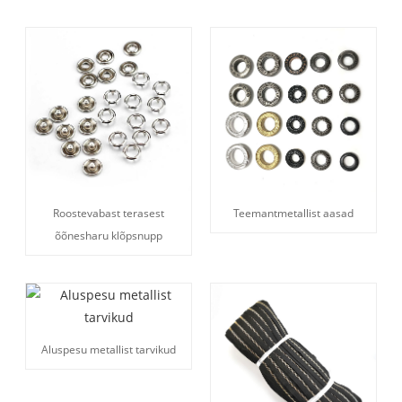
Roostevabast terasest
Teemantmetallist aasad
õõnesharu klõpsnupp
Aluspesu metallist tarvikud