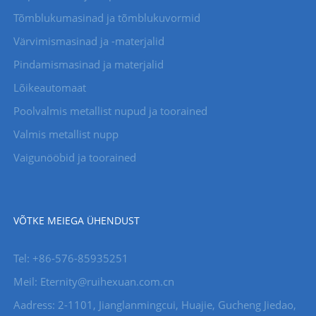
Tõmblukumasinad ja tõmblukuvormid
Värvimismasinad ja -materjalid
Pindamismasinad ja materjalid
Lõikeautomaat
Poolvalmis metallist nupud ja toorained
Valmis metallist nupp
Vaigunööbid ja toorained
VÕTKE MEIEGA ÜHENDUST
Tel: +86-576-85935251
Meil: Eternity@ruihexuan.com.cn
Aadress: 2-1101, Jianglanmingcui, Huajie, Gucheng Jiedao,