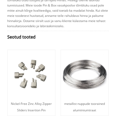
tõmbluku osad tootjaid ja tarnijaid Hiinas. Pealegi oleme läbinud
tunnistused. Meie toode Pin & Box vasakpoolse tõmbluku osad pole
mitte ainult kõrge kvaliteediga, vaid toetab ka madalat hinda. Kui olete
meie toodetest huvitatud, anname teile rahuldava hinna ja pakume
hinnakirja. Ootame siiralt uusi ja vanu kliente külastama meie tehast
konsultatsioonideks ja läbirääkimisteks.
Seotud tooted
Nickel-Free Zinc Alloy Zipper
metallist nuppude toorained
Sliders Insertion Pin
alumiiniumtraat