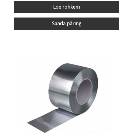
Loe rohkem
Saada päring