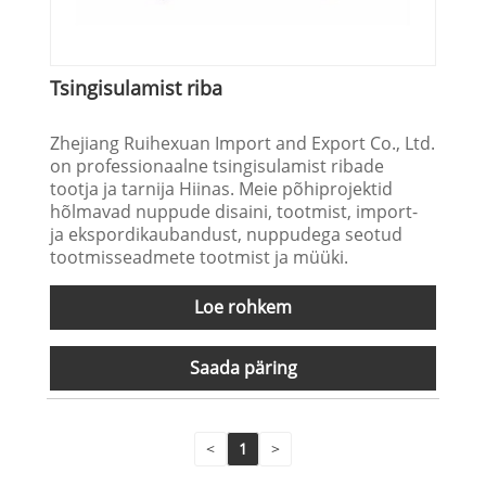
Tsingisulamist riba
Zhejiang Ruihexuan Import and Export Co., Ltd.
on professionaalne tsingisulamist ribade
tootja ja tarnija Hiinas. Meie põhiprojektid
hõlmavad nuppude disaini, tootmist, import-
ja ekspordikaubandust, nuppudega seotud
tootmisseadmete tootmist ja müüki.
Loe rohkem
Saada päring
<
1
>