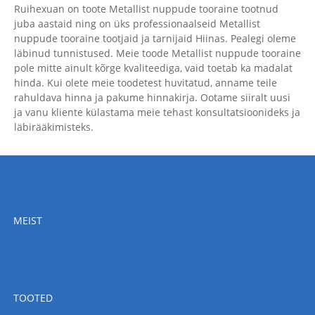
Ruihexuan on toote Metallist nuppude tooraine tootnud
juba aastaid ning on üks professionaalseid Metallist
nuppude tooraine tootjaid ja tarnijaid Hiinas. Pealegi oleme
läbinud tunnistused. Meie toode Metallist nuppude tooraine
pole mitte ainult kõrge kvaliteediga, vaid toetab ka madalat
hinda. Kui olete meie toodetest huvitatud, anname teile
rahuldava hinna ja pakume hinnakirja. Ootame siiralt uusi
ja vanu kliente külastama meie tehast konsultatsioonideks ja
läbirääkimisteks.
MEIST
TOOTED