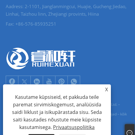
Aadress: 2-1101, Jianglanmingcui, Huajie, Gucheng Jiedao,
Linhai, Taizhou linn, Zhejiangi provints, Hiina
Fax: +86-576-85935251
X
Kasutame küpsiseid, et pakkuda teile
paremat sirvimiskogemust, analüüsida
Autoriõigus © 2022 Zhejiang Ruihexuan Import and Export Co., Ltd. –
saidi liiklust ja isikupärastada sisu. Seda
metallist nuppude, tõmbluku liuguri tootjad, metallist aasa tarnijad – kõik
saiti kasutades nõustute meie küpsiste
õigused kaitstud
kasutamisega.
Privaatsuspoliitika