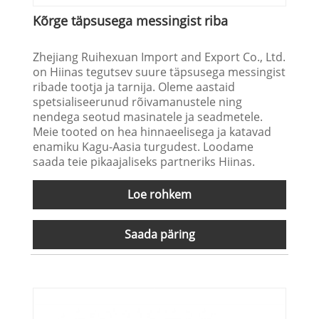
Kõrge täpsusega messingist riba
Zhejiang Ruihexuan Import and Export Co., Ltd.
on Hiinas tegutsev suure täpsusega messingist
ribade tootja ja tarnija. Oleme aastaid
spetsialiseerunud rõivamanustele ning
nendega seotud masinatele ja seadmetele.
Meie tooted on hea hinnaeelisega ja katavad
enamiku Kagu-Aasia turgudest. Loodame
saada teie pikaajaliseks partneriks Hiinas.
Loe rohkem
Saada päring