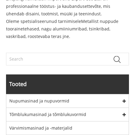
professionaalne tööstus- ja kaubandusettevõte, mis
ühendab disaini, tootmist, müüki ja teenindust.
Oleme spetsialiseerunud tarnimisele
Metallist nuppude
tooraine
tehased, nagu alumiiniumribad, tsinkribad,
vaskribad, roostevaba teras jne.
Tooted
Nupumasinad ja nupuvormid
Tõmblukumasinad ja tõmblukuvormid
Värvimismasinad ja -materjalid