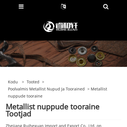
Kodu
>
Tooted
>
Poolvalmis Metallist Nupud Ja Toorained
> Metallist
nuppude tooraine
Metallist nuppude tooraine
Tootjad
Zhejiang Ruihexuan Import and Export Co., Ltd. on