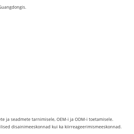
 Guangdongis.
te ja seadmete tarnimisele, OEM-i ja ODM-i toetamisele.
ingulised disainimeeskonnad kui ka kiirreageerimismeeskonnad.