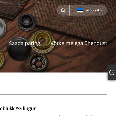
Eesti Keel
Saada päring
Võtke meiega ühendust
mblukk YG liugur