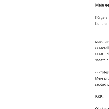
Meie ee
Kõrge ef
Kui olem
Madalam
>>Metall
>>Muude 
säästa a
- -Profe
Meie pro
seotud p
KKK:
Q1: kas 