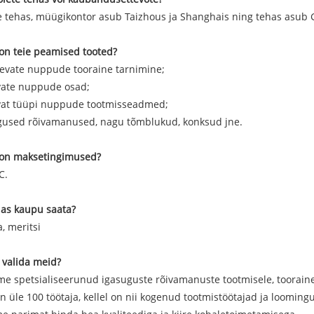
e tehas, müügikontor asub Taizhous ja Shanghais ning tehas asub
on teie peamised tooted?
nevate nuppude tooraine tarnimine;
evate nuppude osad;
evat tüüpi nuppude tootmisseadmed;
ugused rõivamanused, nagu tõmblukud, konksud jne.
 on maksetingimused?
C.
das kaupu saata?
, meritsi
 valida meid?
me spetsialiseerunud igasuguste rõivamanuste tootmisele, tooraine
​​on üle 100 töötaja, kellel on nii kogenud tootmistöötajad ja loom