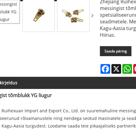
Zhejiang Ruihex
messingist tõmb
spetsialiseeru
seadmetele. Me
Kagu-Aasia turg
Hiinas.
Saada päring
Facebook
X
W
kirjeldus
ist tõmblukk YG liugur
 Ruihexuan Import and Export Co., Ltd. on suuremahuline messingis
iseerunud rõivamanustele ning nendega seotud masinatele ja sead
Kagu-Aasia turgudest. Loodame saada teie pikaajaliseks partnerik