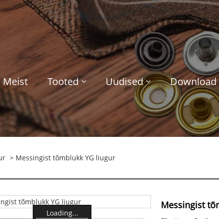
Meist
Tooted
Uudised
Download
ur
> Messingist tõmblukk YG liugur
Messingist tõ
Loading...
Loading...