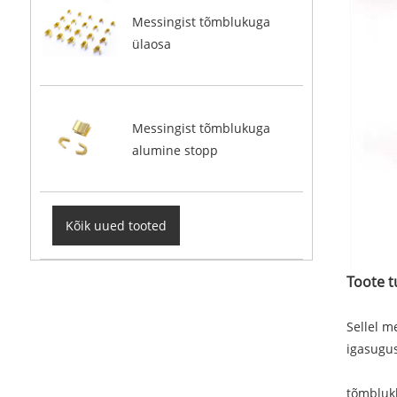
Messingist tõmblukuga
ülaosa
Messingist tõmblukuga
alumine stopp
Kõik uued tooted
Toote t
Sellel m
igasugus
tõmblukk