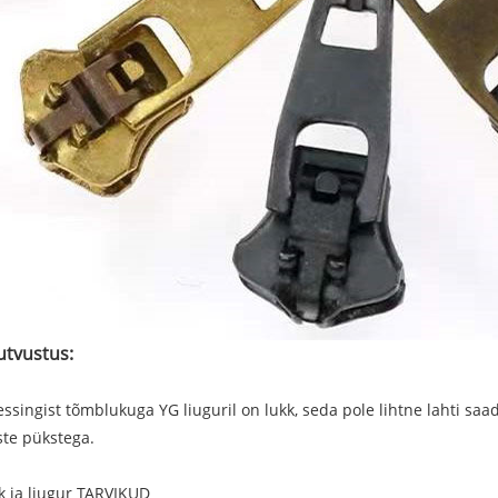
utvustus:
essingist tõmblukuga YG liuguril on lukk, seda pole lihtne lahti sa
te pükstega.
 ja liugur TARVIKUD