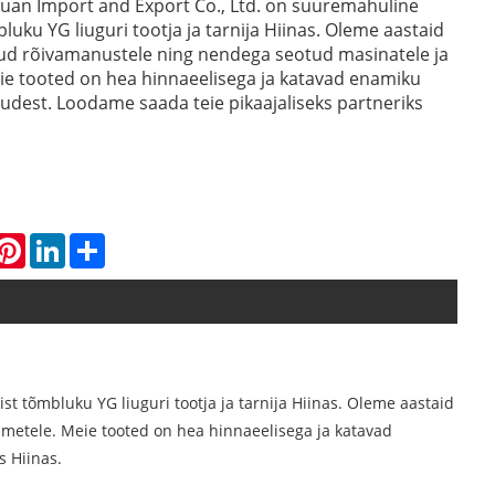
uan Import and Export Co., Ltd. on suuremahuline
luku YG liuguri tootja ja tarnija Hiinas. Oleme aastaid
nud rõivamanustele ning nendega seotud masinatele ja
ie tooted on hea hinnaeelisega ja katavad enamiku
udest. Loodame saada teie pikaajaliseks partneriks
hatsApp
Pinterest
LinkedIn
Share
t tõmbluku YG liuguri tootja ja tarnija Hiinas. Oleme aastaid
metele. Meie tooted on hea hinnaeelisega ja katavad
s Hiinas.