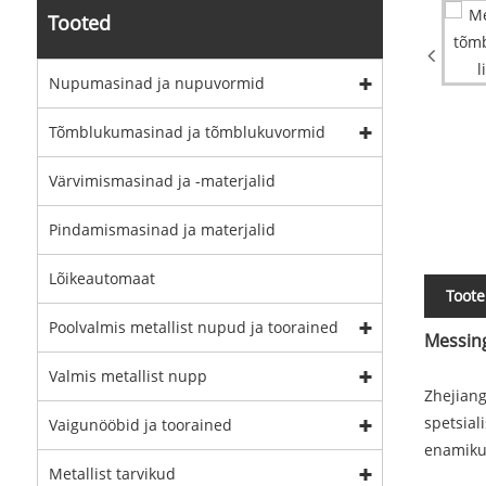
Tooted
Nupumasinad ja nupuvormid
Tõmblukumasinad ja tõmblukuvormid
Värvimismasinad ja -materjalid
Pindamismasinad ja materjalid
Lõikeautomaat
Toote
Poolvalmis metallist nupud ja toorained
Messing
Valmis metallist nupp
Zhejiang
spetsial
Vaigunööbid ja toorained
enamiku 
Metallist tarvikud