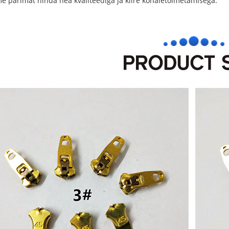
e parimat hinda hea kvaliteediga ja kiire kohaletoimetamisega.