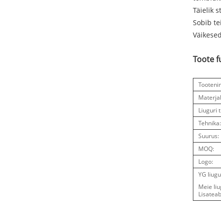
Täielik st
Sobib te
Väikesed
Toote f
Tooteni
Materjal
Liuguri 
Tehnika
Suurus:
MOQ:
Logo:
YG liugu
Meie liu
Lisatea