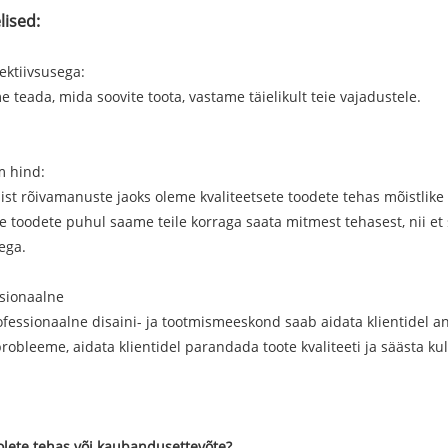
lised:
ektiivsusega:
e teada, mida soovite toota, vastame täielikult teie vajadustele.
 hind:
ist rõivamanuste jaoks oleme kvaliteetsete toodete tehas mõistlik
toodete puhul saame teile korraga saata mitmest tehasest, nii et
ega.
ssionaalne
fessionaalne disaini- ja tootmismeeskond saab aidata klientidel an
robleeme, aidata klientidel parandada toote kvaliteeti ja säästa kul
olete tehas või kaubandusettevõte?