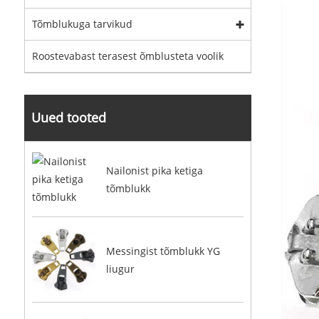
Tõmblukuga tarvikud
Roostevabast terasest õmblusteta voolik
Uued tooted
Nailonist pika ketiga
tõmblukk
Messingist tõmblukk YG
liugur