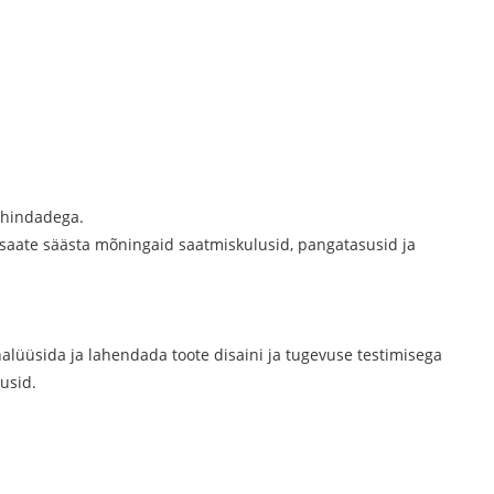
e hindadega.
 saate säästa mõningaid saatmiskulusid, pangatasusid ja
alüüsida ja lahendada toote disaini ja tugevuse testimisega
usid.