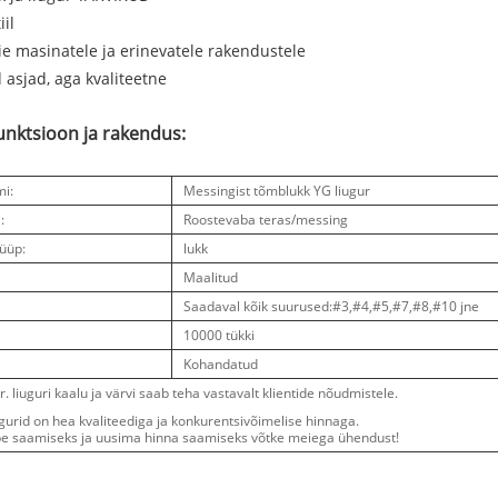
iil
ie masinatele ja erinevatele rakendustele
 asjad, aga kvaliteetne
unktsioon ja rakendus:
mi:
Messingist tõmblukk YG liugur
:
Roostevaba teras/messing
tüüp:
lukk
:
Maalitud
Saadaval kõik suurused:#3,#4,#5,#7,#8,#10 jne
10000 tükki
Kohandatud
r. liuguri kaalu ja värvi saab teha vastavalt klientide nõudmistele.
gurid on hea kvaliteediga ja konkurentsivõimelise hinnaga.
be saamiseks ja uusima hinna saamiseks võtke meiega ühendust!