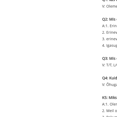
V: Olem
Q2: Mis 
A:1. Eri
2. Erin
3. erin
4. Igas
Q3: Mis
V: T/T, L/
Q4: Kui
V: Õhuga
K5: Miks
A:1. Ole
2. Meil 