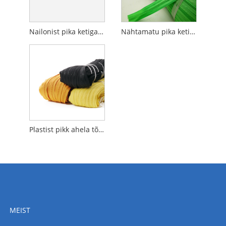
Nailonist pika ketiga tõmblukk
Nähtamatu pika keti tõmblukk
Plastist pikk ahela tõmblukk
MEIST