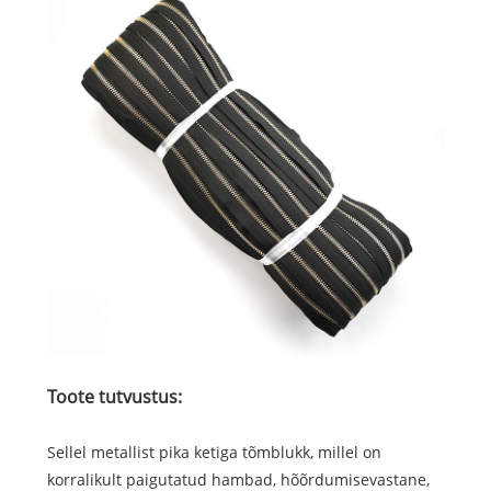
Toote tutvustus:
Sellel metallist pika ketiga tõmblukk, millel on
korralikult paigutatud hambad, hõõrdumisevastane,