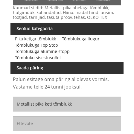
Kuumad sildid: Metallist pika ahelaga tõmblukk,
hulgimüük, kohandatud, Hiina, madal hind, uusim,
tootjad, tarnijad, tasuta proov, tehas, OEKO-TEX
Seotud kategooria
Pika ketiga tõmblukk
Tõmblukuga liugur
Tõmblukuga Top Stop
Tõmblukuga alumine stopp
Tõmbluku sisestusnõel
Saada päring
Palun esitage oma päring allolevas vormis.
Vastame teile 24 tunni jooksul.