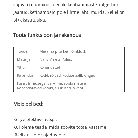
sujuv tõmbamine ja ei ole ketihammaste külge kinni
jäänud, ketihambaid pole lihtne lahti murda. Sellel on
pikk kasutusiga.
Toote funktsioon ja rakendus
Toode:
Metallist pika keti tõmblukk
Materjal:
Nailon/metall/plast
Värv:
Kohandatud
Rakendus:
Kotid, rõivad, kodutekstiil, kingad
Ilusa välimusega, värviline, sobib riietele
Kohandatavad värvid, suurused ja kaal
Meie eelised:
Kõrge efektiivsusega:
Kui oleme teada, mida soovite toota, vastame
täielikult teie vajadustele.