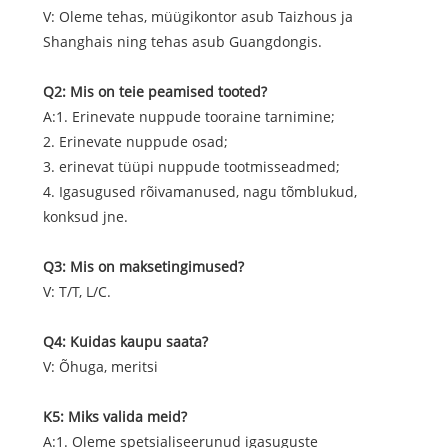
V: Oleme tehas, müügikontor asub Taizhous ja
Shanghais ning tehas asub Guangdongis.
Q2: Mis on teie peamised tooted?
A:1. Erinevate nuppude tooraine tarnimine;
2. Erinevate nuppude osad;
3. erinevat tüüpi nuppude tootmisseadmed;
4. Igasugused rõivamanused, nagu tõmblukud,
konksud jne.
Q3: Mis on maksetingimused?
V: T/T, L/C.
Q4: Kuidas kaupu saata?
V: Õhuga, meritsi
K5: Miks valida meid?
A:1. Oleme spetsialiseerunud igasuguste