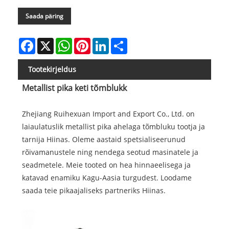
Saada päring
Facebook
X
WhatsApp
Pinterest
LinkedIn
Share
Tootekirjeldus
Metallist pika keti tõmblukk
Zhejiang Ruihexuan Import and Export Co., Ltd. on
laiaulatuslik metallist pika ahelaga tõmbluku tootja ja
tarnija Hiinas. Oleme aastaid spetsialiseerunud
rõivamanustele ning nendega seotud masinatele ja
seadmetele. Meie tooted on hea hinnaeelisega ja
katavad enamiku Kagu-Aasia turgudest. Loodame
saada teie pikaajaliseks partneriks Hiinas.