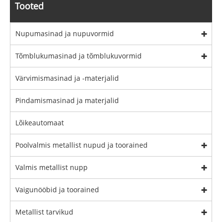
Tooted
Nupumasinad ja nupuvormid
Tõmblukumasinad ja tõmblukuvormid
Värvimismasinad ja -materjalid
Pindamismasinad ja materjalid
Lõikeautomaat
Poolvalmis metallist nupud ja toorained
Valmis metallist nupp
Vaigunööbid ja toorained
Metallist tarvikud