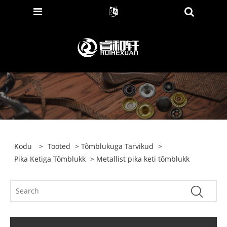
Kodu
>
Tooted
>
Tõmblukuga Tarvikud
>
Pika Ketiga Tõmblukk
> Metallist pika keti tõmblukk