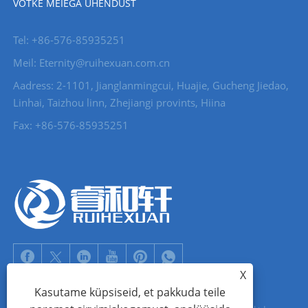
VÕTKE MEIEGA ÜHENDUST
Tel: +86-576-85935251
Meil: Eternity@ruihexuan.com.cn
Aadress: 2-1101, Jianglanmingcui, Huajie, Gucheng Jiedao,
Linhai, Taizhou linn, Zhejiangi provints, Hiina
Fax: +86-576-85935251
X
Kasutame küpsiseid, et pakkuda teile