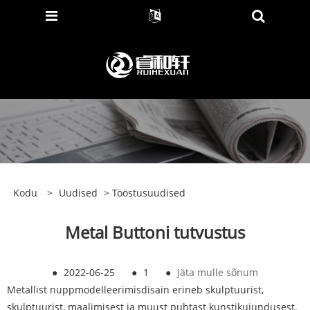
Kodu
>
Uudised
>
Tööstusuudised
Metal Buttoni tutvustus
●
2022-06-25
●
1
●
Jäta mulle sõnum
Metallist nupp
modelleerimisdisain erineb skulptuurist,
skulptuurist, maalimisest ja muust puhtast kunstikujundusest,