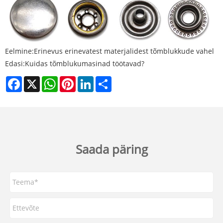
Eelmine:
Erinevus erinevatest materjalidest tõmblukkude vahel
Edasi:
Kuidas tõmblukumasinad töötavad?
Facebook
X
WhatsApp
Pinterest
LinkedIn
Share
Saada päring