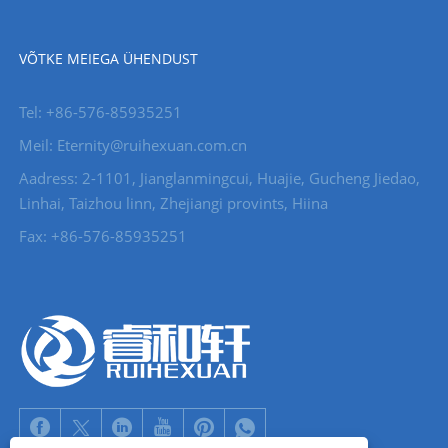
VÕTKE MEIEGA ÜHENDUST
Tel: +86-576-85935251
Meil: Eternity@ruihexuan.com.cn
Aadress: 2-1101, Jianglanmingcui, Huajie, Gucheng Jiedao,
Linhai, Taizhou linn, Zhejiangi provints, Hiina
Fax: +86-576-85935251