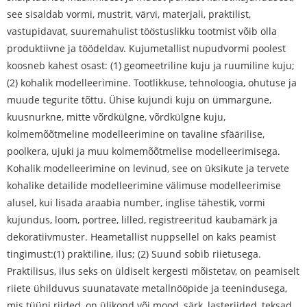
see sisaldab vormi, mustrit, värvi, materjali, praktilist,
vastupidavat, suuremahulist tööstuslikku tootmist võib olla
produktiivne ja töödeldav. Kuju
metallist nupud
vormi poolest
koosneb kahest osast: (1) geomeetriline kuju ja ruumiline kuju;
(2) kohalik modelleerimine. Tootlikkuse, tehnoloogia, ohutuse ja
muude tegurite tõttu. Ühise kujundi kuju on ümmargune,
kuusnurkne, mitte võrdkülgne, võrdkülgne kuju,
kolmemõõtmeline modelleerimine on tavaline sfäärilise,
poolkera, ujuki ja muu kolmemõõtmelise modelleerimisega.
Kohalik modelleerimine on levinud, see on üksikute ja tervete
kohalike detailide modelleerimine välimuse modelleerimise
alusel, kui lisada araabia number, inglise tähestik, vormi
kujundus, loom, portree, lilled, registreeritud kaubamärk ja
dekoratiivmuster. Hea
metallist nupp
sellel on kaks peamist
tingimust:(1) praktiline, ilus; (2) Suund sobib riietusega.
Praktilisus, ilus seks on üldiselt kergesti mõistetav, on peamiselt
riiete ühilduvus suunatavate metallnööpide ja teenindusega,
mis tüüpi riided, on ülikond või mood, särk, lasteriided, teksad,